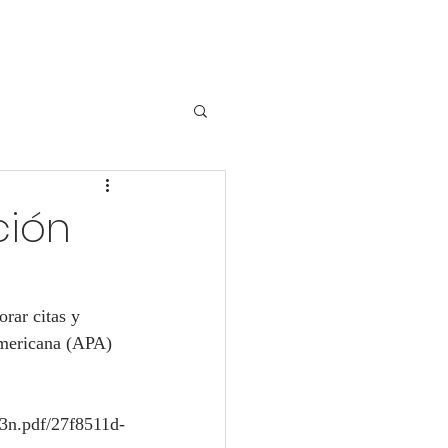
ción
rar citas y 
 Americana (APA)
n.pdf/27f8511d-