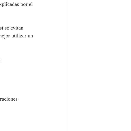
xplicadas por el 
í se evitan 
jor utilizar un 
.
raciones 