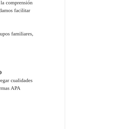
i la comprensión 
damos facilitar 
upos familiares, 
O
regar cualidades 
Normas APA 