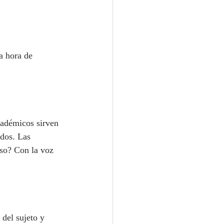
a hora de 
cadémicos sirven 
idos. Las 
so? Con la voz 
 del sujeto y 